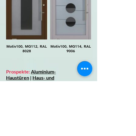
Motiv100, MG112, RAL
Motiv100, MG114, RAL
Motiv100, MG112, CH
8028
9006
Prospekte:
Aluminium-
Haustüren
|
Haus- und
Eingangstüren
|
Aktionsflyer 2026
(ab
Seite 20)
|
Aufmaßblatt:
-
Oberflächenbeschichtungen: