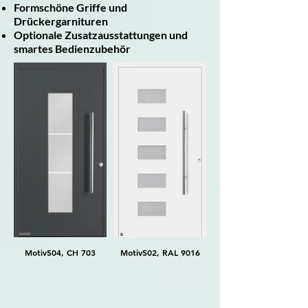
Formschöne Griffe und
Drückergarnituren
Optionale Zusatzausstattungen und
smartes Bedienzubehör
Motiv504, CH 703
Motiv502, RAL 9016
Motiv138, RAL 9016