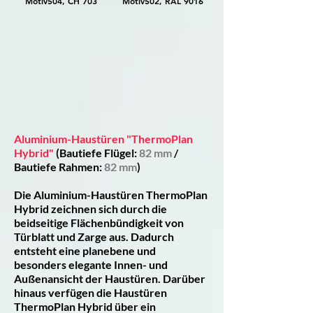
Motiv504, CH 703
Motiv502, RAL 9016
Motiv138, RAL 9016
Aluminium-Haustüren "ThermoPlan
Hybrid"
(Bautiefe Flügel:
82 mm
/
Bautiefe Rahmen:
82 mm
)
Die Aluminium-Haustüren ThermoPlan
Hybrid zeichnen sich durch die
beidseitige Flächenbündigkeit von
Türblatt und Zarge aus. Dadurch
entsteht eine planebene und
besonders elegante Innen- und
Außenansicht der Haustüren. Darüber
hinaus verfügen die Haustüren
ThermoPlan Hybrid über ein