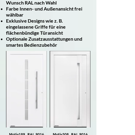
Wunsch RAL nach Wahl
Farbe Innen- und Außenansicht frei
wählbar
Exklusive Designs wie z. B.
eingelassene Griffe für eine
flächenbündige Türansicht
Optionale Zusatzausstattungen und
smartes Bedienzubehör
Motiv189, RAL 9016
Motiv308, RAL 9016
Motiv308, RAL 7016