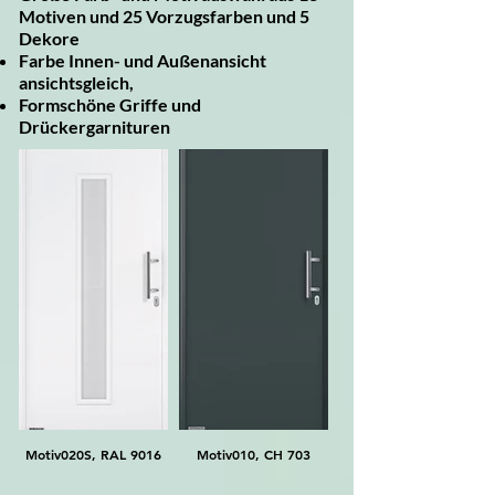
Motiven und 25 Vorzugsfarben und 5
Dekore
Farbe Innen- un
d Außenansicht
ansichtsgleich,
Formschöne Griffe und
Drückergarnituren
Motiv020S, RAL 9016
Motiv010, CH 703
Motiv015, RAL 9016