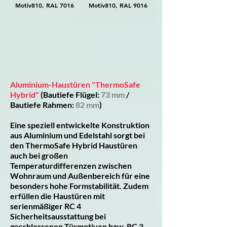
Motiv810, RAL 7016
Motiv810, RAL 9016
Motiv700, RAL 9016
Aluminium-Haustüren "ThermoSafe
Hybrid"
(Bautiefe Flügel:
73 mm
/
Bautiefe Rahmen:
82 mm
)
Eine speziell entwickelte Konstruktion
aus Aluminium und Edelstahl sorgt bei
den ThermoSafe Hybrid Haustüren
auch bei großen
Temperaturdifferenzen zwischen
Wohnraum und Außenbereich für eine
besonders hohe Formstabilität. Zudem
erfüllen die Haustüren mit
serienmäßiger RC 4
Sicherheitsausstattung bei
geschlossenen Türmotiven bzw. RC 3