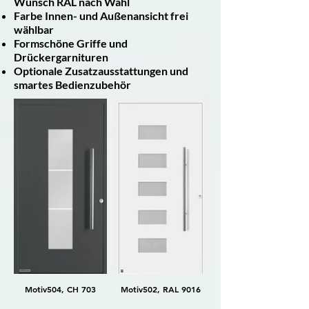
Wunsch RAL nach Wahl
Farbe Innen- und Außenansicht frei
wählbar
Formschöne Griffe und
Drückergarnituren
Optionale Zusatzausstattungen und
smartes Bedienzubehör
Motiv504, CH 703
Motiv502, RAL 9016
Motiv501, RAL 9016