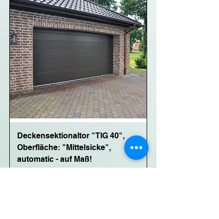
Deckensektionaltor "TIG 40",
Oberfläche: "Mittelsicke",
automatic - auf Maß!
Standardpreis
Sale-Preis
1.199,00 €
ab
799,00 €
inkl. MwSt.
|
zzgl. Versand