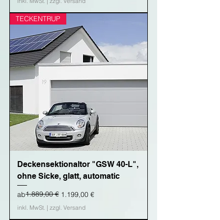
inkl. MwSt.
|
zzgl. Versand
TECKENTRUP
Deckensektionaltor "GSW 40-L",
ohne Sicke, glatt, automatic
Standardpreis
Sale-Preis
1.889,00 €
ab
1.199,00 €
inkl. MwSt.
|
zzgl. Versand