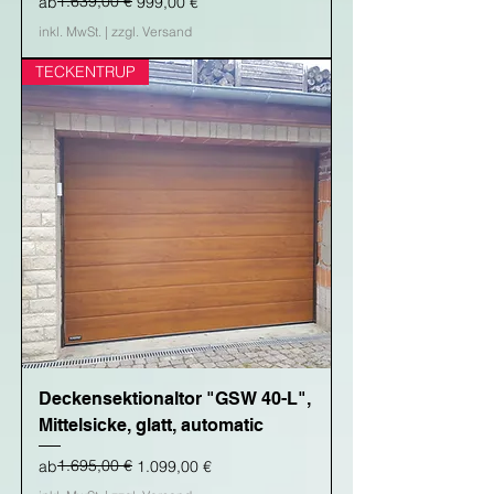
Standardpreis
Sale-Preis
1.639,00 €
ab
999,00 €
inkl. MwSt.
|
zzgl. Versand
TECKENTRUP
Deckensektionaltor "GSW 40-L",
Mittelsicke, glatt, automatic
Standardpreis
Sale-Preis
1.695,00 €
ab
1.099,00 €