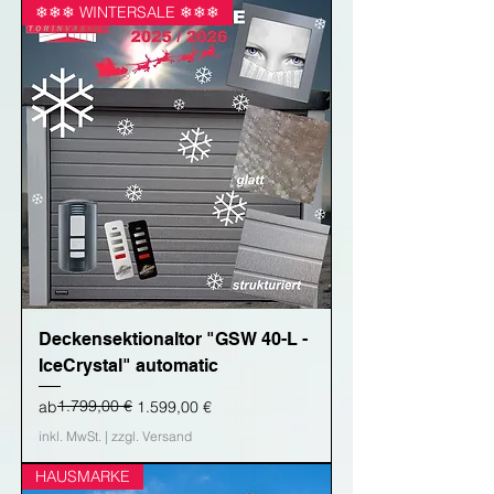
❄❄❄ WINTERSALE ❄❄❄
Deckensektionaltor "GSW 40-L -
IceCrystal" automatic
Standardpreis
Sale-Preis
1.799,00 €
ab
1.599,00 €
inkl. MwSt.
|
zzgl. Versand
HAUSMARKE