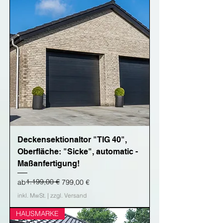
Deckensektionaltor "TIG 40",
Oberfläche: "Sicke", automatic -
Maßanfertigung!
Standardpreis
Sale-Preis
1.199,00 €
ab
799,00 €
inkl. MwSt.
|
zzgl. Versand
HAUSMARKE