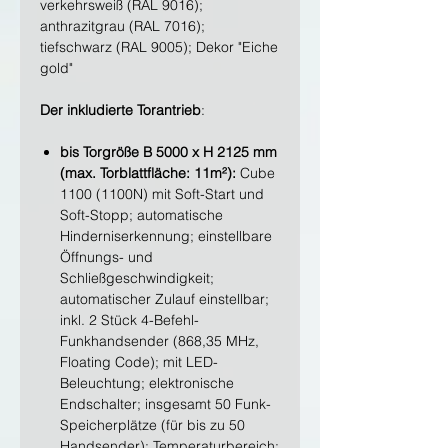
verkehrsweiß (RAL 9016);
anthrazitgrau (RAL 7016);
tiefschwarz (RAL 9005); Dekor "Eiche
gold"
Der inkludierte Torantrieb
:
bis Torgröße B 5000 x H 2125 mm
(max. Torblattfläche: 11m²):
Cube
1100 (1100N) mit Soft-Start und
Soft-Stopp; automatische
Hinderniserkennung; einstellbare
Öffnungs- und
Schließgeschwindigkeit;
automatischer Zulauf einstellbar;
inkl. 2 Stück 4-Befehl-
Funkhandsender (868,35 MHz,
Floating Code); mit LED-
Beleuchtung; elektronische
Endschalter; insgesamt 50 Funk-
Speicherplätze (für bis zu 50
Handsender); Temperaturbereich: