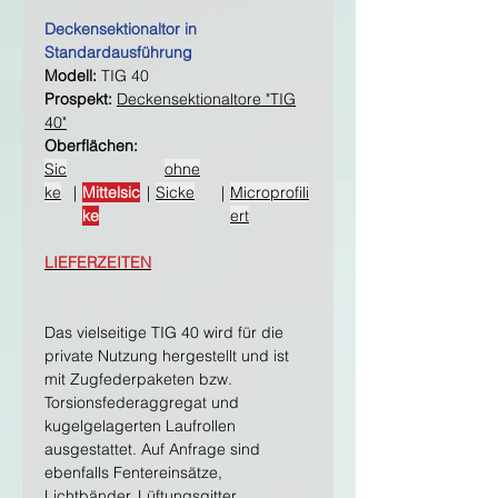
Deckensektionaltor in
Standardausführung
Modell:
TIG 40
Prospekt:
Deckensektionaltore "TIG
40"
Oberflächen:
Sic
ohne
ke
|
Mittelsic
|
Sicke
|
Microprofili
ke
ert
LIEFERZEITEN
Das vielseitige TIG 40 wird für die
private Nutzung hergestellt und ist
mit Zugfederpaketen bzw.
Torsionsfederaggregat und
kugelgelagerten Laufrollen
ausgestattet. Auf Anfrage sind
ebenfalls Fentereinsätze,
Lichtbänder, Lüftungsgitter,