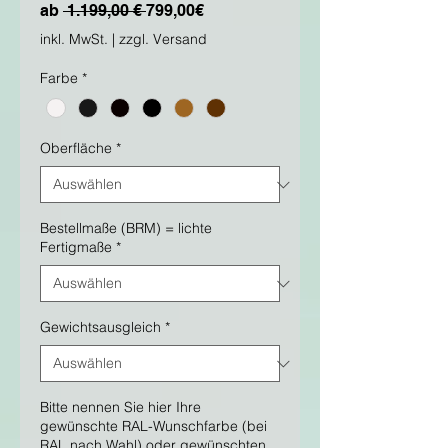
Standardpreis
Sale-
ab
 1.199,00 € 
799,00€
Preis
inkl. MwSt.
|
zzgl. Versand
Farbe
*
Oberfläche
*
Bestellmaße (BRM) = lichte
Fertigmaße
*
Gewichtsausgleich
*
Bitte nennen Sie hier Ihre
gewünschte RAL-Wunschfarbe (bei
RAL nach Wahl) oder gewünschten