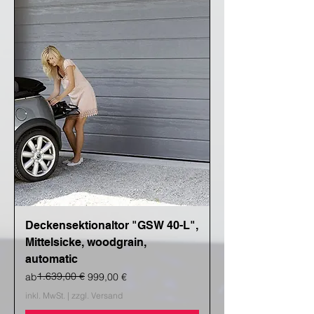
Deckensektionaltor "GSW 40-L",
Mittelsicke, woodgrain,
automatic
Standardpreis
Sale-Preis
1.639,00 €
ab
999,00 €
inkl. MwSt.
|
zzgl. Versand