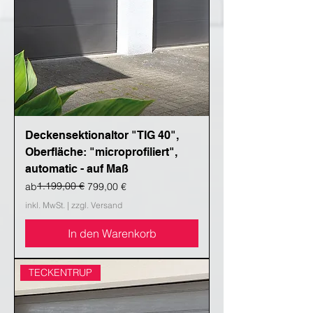
Deckensektionaltor "TIG 40",
Oberfläche: "microprofiliert",
automatic - auf Maß
Standardpreis
Sale-Preis
1.199,00 €
ab
799,00 €
inkl. MwSt.
|
zzgl. Versand
In den Warenkorb
TECKENTRUP