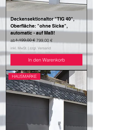
Deckensektionaltor "TIG 40",
Oberfläche: "ohne Sicke",
automatic - auf Maß!
Standardpreis
Sale-Preis
1.199,00 €
ab
799,00 €
inkl. MwSt.
|
zzgl. Versand
In den Warenkorb
HAUSMARKE