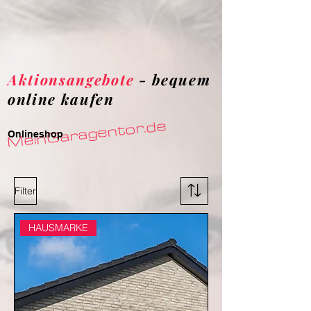
Aktionsangebote
- bequem
online kaufen
MeinGaragentor.de
Onlineshop
Filter
HAUSMARKE