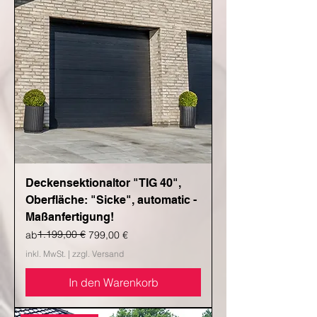
Deckensektionaltor "TIG 40",
Oberfläche: "Sicke", automatic -
Maßanfertigung!
Standardpreis
Sale-Preis
1.199,00 €
ab
799,00 €
inkl. MwSt.
|
zzgl. Versand
In den Warenkorb