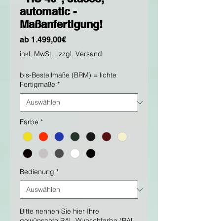
automatic -
Maßanfertigung!
Sale-
ab
1.499,00€
Preis
inkl. MwSt.
|
zzgl. Versand
bis-Bestellmaße (BRM) = lichte
Fertigmaße
*
Farbe
*
Bedienung
*
Bitte nennen Sie hier Ihre
gewünschte RAL-Wunschfarbe (RAL