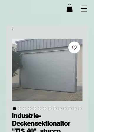
Industrie-
Deckensektionaltor
"TIS 40", stucco,