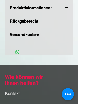
Produktinformationen:
Rückgaberecht
Es gelten unsere Bedingungen zu
Versandkosten:
Versand und Rückgaben.
Versand deutschlandweit (ohne
Inseln): 5,90 €
Wie können wir
Ihnen helfen?
Kontakt
Service