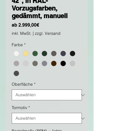
42", in RAL-
Vorzugsfarben,
gedämmt, manuell
Sale-
ab
2.999,00€
Preis
inkl. MwSt.
|
zzgl. Versand
Farbe
*
Oberfläche
*
Tormotiv
*