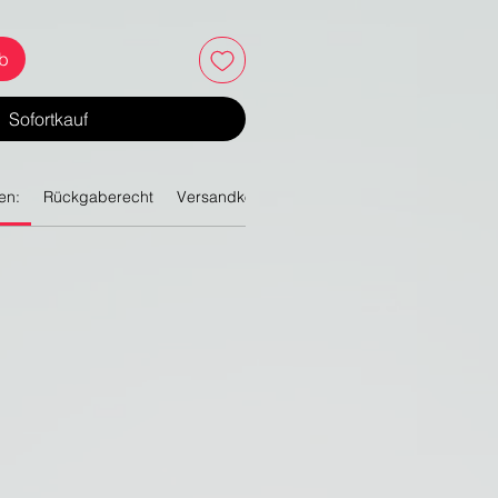
rb
Sofortkauf
en:
Rückgaberecht
Versandkosten
Besonderheiten