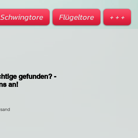
Schwingtore
Flügeltore
+ + +
chtige gefunden? -
ns an!
rsand