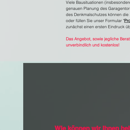
Viele Bausituationen (insbesonder
genauen Planung des Garagentor
des Denkmalschutzes können die S
oder füllen Sie unser Formular "
Pr
zunächst einen ersten Eindruck üb
Das Angebot, sowie jegliche Beratu
unverbindlich und kostenlos!
Wie können wir Ihnen he